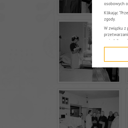
osobowych or
Klikając "Pr
zgody.
W związku z
przetwarzani
z siedzibą w
Niniejsza in