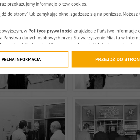
az przekazujemy informacje o tzw. cookies.
zejdź do strony" lub zamykając okno, zgadzasz się na poniższe. Możesz
 powyższym, w
Polityce prywatności
znajdziecie Państwo informacje 
a Państwa danych osobowych przez Stowarzyszenie Miasta w Interne
 Tarnowie, ul. Krakowska 11a oraz zasady, na jakich będzie się to obe
formacja nie wymaga od Państwa żadnych dodatkowych działań.
PEŁNA INFORMACJA
PRZEJDŹ DO STRON