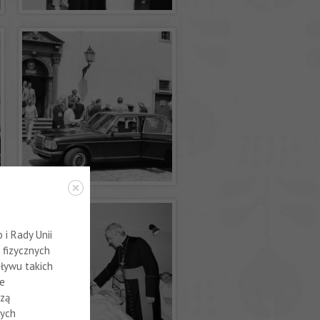
i Rady Unii
 fizycznych
ływu takich
ne
szą
nych