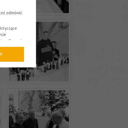
 też odmówić
dotyczące
cie
cnie odbywać.
Y