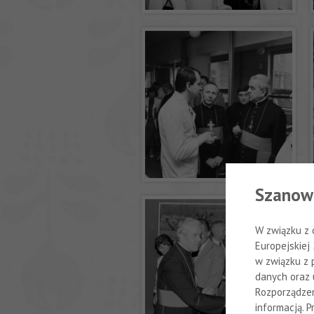
Szanow
W związku z 
Europejskiej
w związku z 
danych oraz 
Rozporządzen
informacją. 