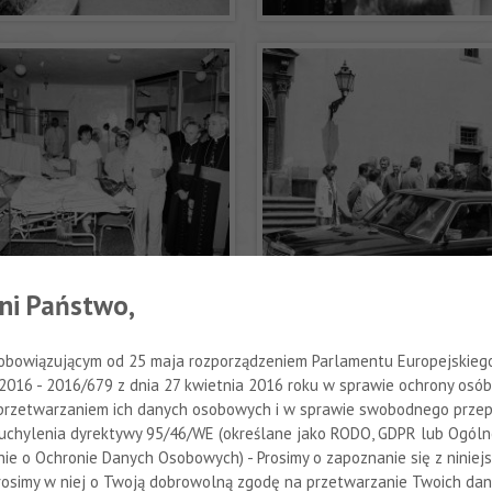
ni Państwo,
obowiązującym od 25 maja rozporządzeniem Parlamentu Europejskiego 
 2016 - 2016/679 z dnia 27 kwietnia 2016 roku w sprawie ochrony osób
przetwarzaniem ich danych osobowych i w sprawie swobodnego przep
uchylenia dyrektywy 95/46/WE (określane jako RODO, GDPR lub Ogól
ie o Ochronie Danych Osobowych) - Prosimy o zapoznanie się z niniej
Prosimy w niej o Twoją dobrowolną zgodę na przetwarzanie Twoich da