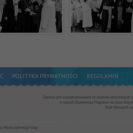
C
POLITYKA PRYWATNOŚCI
REGULAMIN
Zadanie jest współfinansowane ze środków otrzymanych 
w ramach Rządowego Programu na rzecz Aktywn
Osób Starszych n
k). Więcej informacji
tutaj
.