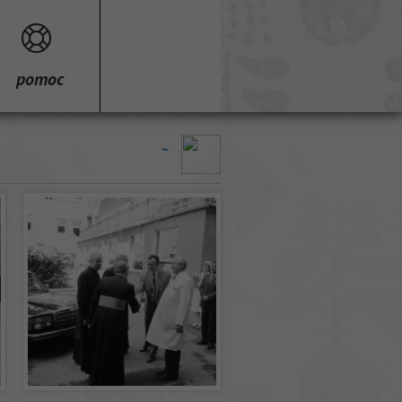
pomoc
~