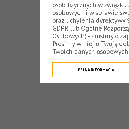
osób fizycznych w związku
osobowych i w sprawie sw
oraz uchylenia dyrektywy 
GDPR lub Ogólne Rozporzą
Osobowych) - Prosimy o zap
Prosimy w niej o Twoją do
Twoich danych osobowych 
o tzw. cookies.
Klikając "Przejdź do strony
PEŁNA INFORMACJA
na poniższe. Możesz też o
W związku z powyższym, 
Państwo informacje dotyc
danych osobowych przez S
z siedzibą w Tarnowie, ul.
jakich będzie się to obecn
Niniejsza informacja nie