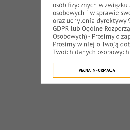
osób fizycznych w związku
osobowych i w sprawie sw
oraz uchylenia dyrektywy 
GDPR lub Ogólne Rozporzą
Osobowych) - Prosimy o zap
Prosimy w niej o Twoją do
Twoich danych osobowych 
o tzw. cookies.
Klikając "Przejdź do strony
PEŁNA INFORMACJA
na poniższe. Możesz też o
W związku z powyższym, 
Państwo informacje dotyc
danych osobowych przez S
z siedzibą w Tarnowie, ul.
jakich będzie się to obecn
Niniejsza informacja nie