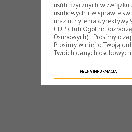
osób fizycznych w związku
osobowych i w sprawie sw
oraz uchylenia dyrektywy 
GDPR lub Ogólne Rozporzą
Osobowych) - Prosimy o zap
Prosimy w niej o Twoją do
Twoich danych osobowych 
o tzw. cookies.
Klikając "Przejdź do strony
PEŁNA INFORMACJA
na poniższe. Możesz też o
W związku z powyższym, 
Państwo informacje dotyc
danych osobowych przez S
z siedzibą w Tarnowie, ul.
jakich będzie się to obecn
Niniejsza informacja nie