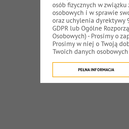
osób fizycznych w związku
osobowych i w sprawie sw
oraz uchylenia dyrektywy 
GDPR lub Ogólne Rozporzą
Osobowych) - Prosimy o zap
Prosimy w niej o Twoją do
Twoich danych osobowych 
o tzw. cookies.
Klikając "Przejdź do strony
PEŁNA INFORMACJA
na poniższe. Możesz też o
W związku z powyższym, 
Państwo informacje dotyc
danych osobowych przez S
z siedzibą w Tarnowie, ul.
jakich będzie się to obecn
Niniejsza informacja nie