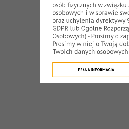
osób fizycznych w związku
osobowych i w sprawie sw
oraz uchylenia dyrektywy 
GDPR lub Ogólne Rozporzą
Osobowych) - Prosimy o zap
Prosimy w niej o Twoją do
Twoich danych osobowych 
o tzw. cookies.
Klikając "Przejdź do strony
PEŁNA INFORMACJA
na poniższe. Możesz też o
W związku z powyższym, 
Państwo informacje dotyc
danych osobowych przez S
z siedzibą w Tarnowie, ul.
jakich będzie się to obecn
Niniejsza informacja nie