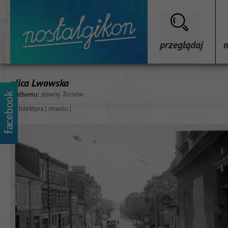
przeglądaj
ulica Lwowska
z albumu:
dawny Tarnów
architektura
|
miasto
|