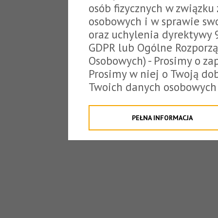
osób fizycznych w związku
osobowych i w sprawie sw
oraz uchylenia dyrektywy 
GDPR lub Ogólne Rozporzą
Osobowych) - Prosimy o zap
Prosimy w niej o Twoją do
Twoich danych osobowych 
o tzw. cookies.
Klikając "Przejdź do strony
PEŁNA INFORMACJA
na poniższe. Możesz też o
W związku z powyższym, 
Państwo informacje dotyc
danych osobowych przez S
z siedzibą w Tarnowie, ul.
jakich będzie się to obecn
Niniejsza informacja nie