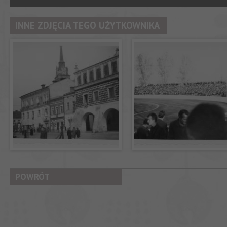
INNE ZDJĘCIA TEGO UŻYTKOWNIKA
POWRÓT