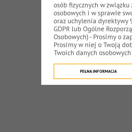
osób fizycznych w związku
osobowych i w sprawie sw
oraz uchylenia dyrektywy 
GDPR lub Ogólne Rozporzą
Osobowych) - Prosimy o zap
Prosimy w niej o Twoją do
Twoich danych osobowych 
o tzw. cookies.
Klikając "Przejdź do strony
PEŁNA INFORMACJA
na poniższe. Możesz też o
W związku z powyższym, 
Państwo informacje dotyc
danych osobowych przez S
z siedzibą w Tarnowie, ul.
jakich będzie się to obecn
Niniejsza informacja nie