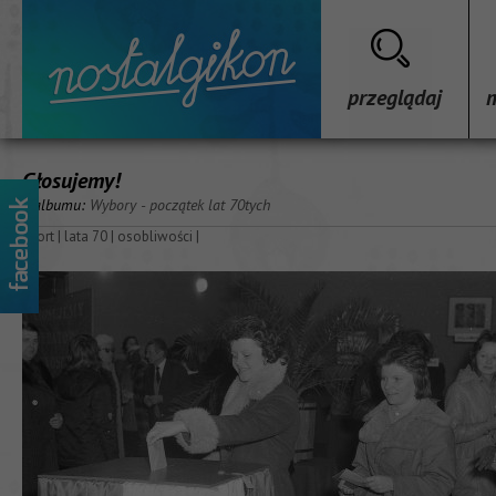
przeglądaj
Głosujemy!
z albumu:
Wybory - początek lat 70tych
sport
|
lata 70
|
osobliwości
|