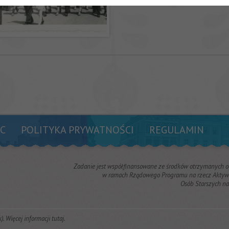
C
POLITYKA PRYWATNOŚCI
REGULAMIN
Zadanie jest współfinansowane ze środków otrzymanych 
w ramach Rządowego Programu na rzecz Aktywn
Osób Starszych n
k). Więcej informacji
tutaj
.