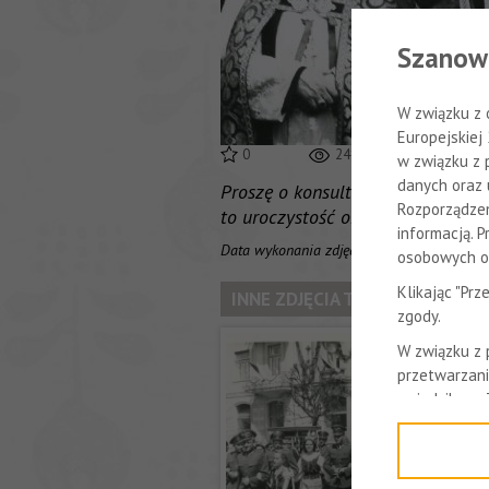
Szanow
W związku z 
Europejskiej
0
2413
w związku z 
danych oraz 
Proszę o konsultację jacy biskupi 
Rozporządzen
to uroczystość oraz w którym rok
informacją. 
Data wykonania zdjęcia: 1950
osobowych or
Klikając "Pr
INNE ZDJĘCIA TEGO UŻYTKOWN
zgody.
W związku z
przetwarzani
z siedzibą w
Niniejsza in