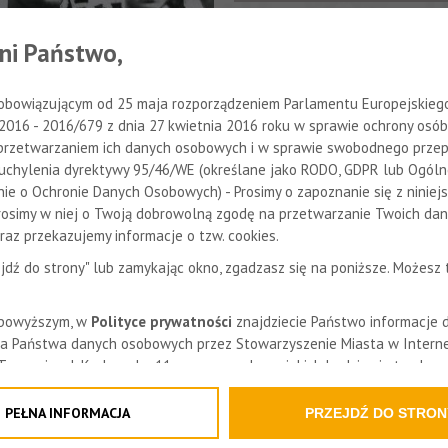
ni Państwo,
obowiązującym od 25 maja rozporządzeniem Parlamentu Europejskiego 
 2016 - 2016/679 z dnia 27 kwietnia 2016 roku w sprawie ochrony osób
25.07.2014
przetwarzaniem ich danych osobowych i w sprawie swobodnego przep
uchylenia dyrektywy 95/46/WE (określane jako RODO, GDPR lub Ogól
występują na zdjęciu i jaka
ie o Ochronie Danych Osobowych) - Prosimy o zapoznanie się z niniej
u.
replika klockor
Prosimy w niej o Twoją dobrowolną zgodę na przetwarzanie Twoich da
az przekazujemy informacje o tzw. cookies.
zejdź do strony" lub zamykając okno, zgadzasz się na poniższe. Możesz
IKA
 powyższym, w
Polityce prywatności
znajdziecie Państwo informacje 
a Państwa danych osobowych przez Stowarzyszenie Miasta w Interne
 Tarnowie, ul. Krakowska 11a oraz zasady, na jakich będzie się to obe
formacja nie wymaga od Państwa żadnych dodatkowych działań.
PEŁNA INFORMACJA
PRZEJDŹ DO STRON