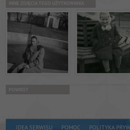
INNE ZDJĘCIA TEGO UŻYTKOWNIKA
POWRÓT
IDEA SERWISU
POMOC
POLITYKA PRY