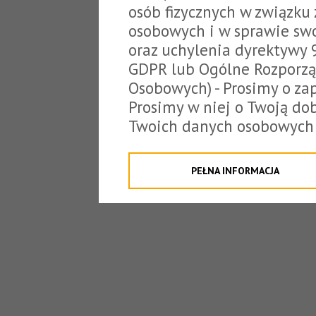
osób fizycznych w związku
osobowych i w sprawie sw
oraz uchylenia dyrektywy 
GDPR lub Ogólne Rozporzą
Osobowych) - Prosimy o zap
Prosimy w niej o Twoją do
Twoich danych osobowych 
o tzw. cookies.
Klikając "Przejdź do strony
PEŁNA INFORMACJA
na poniższe. Możesz też o
W związku z powyższym, 
Państwo informacje dotyc
danych osobowych przez S
z siedzibą w Tarnowie, ul.
jakich będzie się to obecn
Niniejsza informacja nie