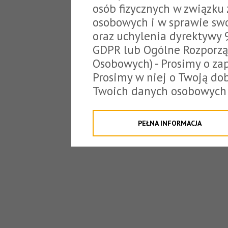
osób fizycznych w związku
osobowych i w sprawie sw
oraz uchylenia dyrektywy 
GDPR lub Ogólne Rozporzą
Osobowych) - Prosimy o zap
Prosimy w niej o Twoją do
Twoich danych osobowych 
o tzw. cookies.
Klikając "Przejdź do strony
PEŁNA INFORMACJA
na poniższe. Możesz też o
W związku z powyższym, 
Państwo informacje dotyc
danych osobowych przez S
z siedzibą w Tarnowie, ul.
jakich będzie się to obecn
Niniejsza informacja nie