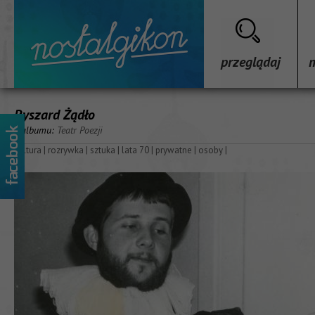
przeglądaj
Ryszard Żądło
z albumu:
Teatr Poezji
kultura
|
rozrywka
|
sztuka
|
lata 70
|
prywatne
|
osoby
|