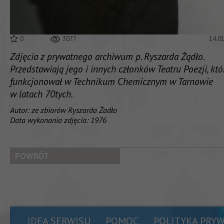
0
3077
14.0
Zdjęcia z prywatnego archiwum p. Ryszarda Żądło.
Przedstawiają jego i innych członków Teatru Poezji, któ
funkcjonował w Technikum Chemicznym w Tarnowie
w latach 70tych.
Autor: ze zbiorów Ryszarda Żadło
Data wykonania zdjęcia: 1976
POWRÓT
IDEA SERWISU
POMOC
POLITYKA PRY