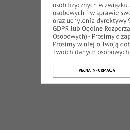
osób fizycznych w związku
osobowych i w sprawie sw
oraz uchylenia dyrektywy 
GDPR lub Ogólne Rozporzą
Osobowych) - Prosimy o zap
Prosimy w niej o Twoją do
Twoich danych osobowych 
o tzw. cookies.
Klikając "Przejdź do strony
PEŁNA INFORMACJA
na poniższe. Możesz też o
W związku z powyższym, 
Państwo informacje dotyc
danych osobowych przez S
z siedzibą w Tarnowie, ul.
jakich będzie się to obecn
Niniejsza informacja nie