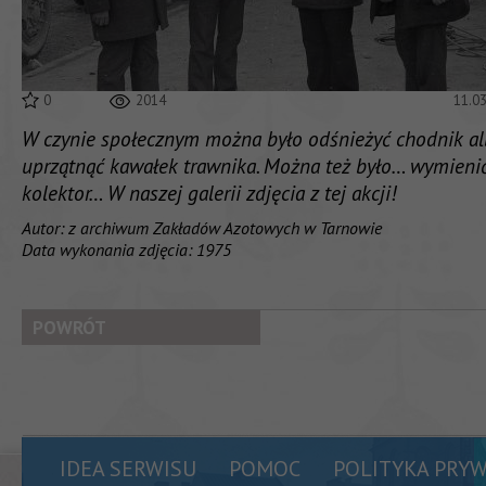
0
2014
11.0
W czynie społecznym można było odśnieżyć chodnik a
uprzątnąć kawałek trawnika. Można też było… wymieni
kolektor… W naszej galerii zdjęcia z tej akcji!
Autor: z archiwum Zakładów Azotowych w Tarnowie
Data wykonania zdjęcia: 1975
POWRÓT
IDEA SERWISU
POMOC
POLITYKA PRY