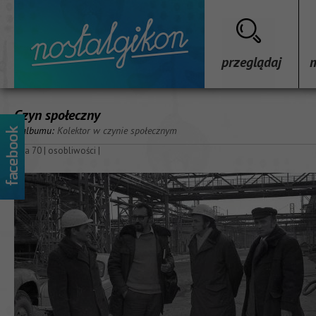
przeglądaj
Czyn społeczny
z albumu:
Kolektor w czynie społecznym
lata 70
|
osobliwości
|