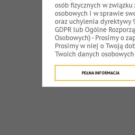
osób fizycznych w związku
osobowych i w sprawie sw
oraz uchylenia dyrektywy 
GDPR lub Ogólne Rozporzą
Osobowych) - Prosimy o zap
Prosimy w niej o Twoją do
Twoich danych osobowych 
o tzw. cookies.
Klikając "Przejdź do strony
PEŁNA INFORMACJA
na poniższe. Możesz też o
W związku z powyższym, 
Państwo informacje dotyc
danych osobowych przez S
z siedzibą w Tarnowie, ul.
jakich będzie się to obecn
Niniejsza informacja nie