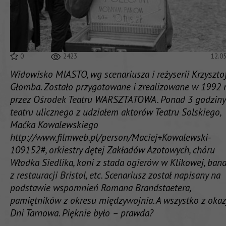
0
2423
12.0
Widowisko MIASTO, wg scenariusza i reżyserii Krzyszto
Głomba. Zostało przygotowane i zrealizowane w 1992 
przez Ośrodek Teatru WARSZTATOWA. Ponad 3 godziny
teatru ulicznego z udziałem aktorów Teatru Solskiego,
Maćka Kowalewskiego
http://www.filmweb.pl/person/Maciej+Kowalewski-
109152#, orkiestry dętej Zakładów Azotowych, chóru
Włodka Siedlika, koni z stada ogierów w Klikowej, ban
z restauracji Bristol, etc. Scenariusz został napisany na
podstawie wspomnień Romana Brandstaetera,
pamiętników z okresu międzywojnia. A wszystko z okaz
Dni Tarnowa. Pięknie było – prawda?