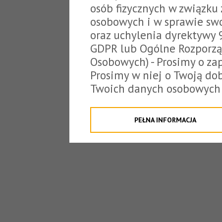
osób fizycznych w związku
osobowych i w sprawie sw
oraz uchylenia dyrektywy 
GDPR lub Ogólne Rozporzą
Osobowych) - Prosimy o zap
Prosimy w niej o Twoją do
Twoich danych osobowych 
o tzw. cookies.
Klikając "Przejdź do strony
PEŁNA INFORMACJA
na poniższe. Możesz też o
W związku z powyższym, 
Państwo informacje dotyc
danych osobowych przez S
z siedzibą w Tarnowie, ul.
jakich będzie się to obecn
Niniejsza informacja nie