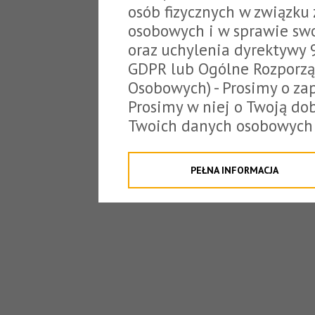
osób fizycznych w związku
osobowych i w sprawie sw
oraz uchylenia dyrektywy 
GDPR lub Ogólne Rozporzą
Osobowych) - Prosimy o zap
Prosimy w niej o Twoją do
Twoich danych osobowych 
o tzw. cookies.
Klikając "Przejdź do strony
PEŁNA INFORMACJA
na poniższe. Możesz też o
W związku z powyższym, 
Państwo informacje dotyc
danych osobowych przez S
z siedzibą w Tarnowie, ul.
jakich będzie się to obecn
Niniejsza informacja nie