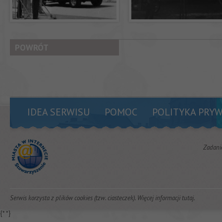
POWRÓT
IDEA SERWISU
POMOC
POLITYKA PRY
Zadani
Serwis korzysta z plików cookies (tzw. ciasteczek). Więcej informacji
tutaj
.
{*
*}