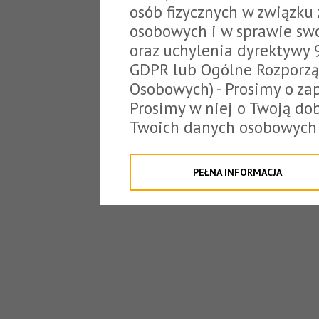
osób fizycznych w związku
osobowych i w sprawie sw
oraz uchylenia dyrektywy 
GDPR lub Ogólne Rozporzą
Osobowych) - Prosimy o zap
Prosimy w niej o Twoją do
Twoich danych osobowych 
o tzw. cookies.
Klikając "Przejdź do strony
PEŁNA INFORMACJA
na poniższe. Możesz też o
W związku z powyższym, 
Państwo informacje dotyc
danych osobowych przez S
z siedzibą w Tarnowie, ul.
jakich będzie się to obecn
Niniejsza informacja nie