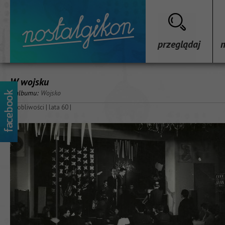
przeglądaj
W wojsku
z albumu:
Wojsko
osobliwości
|
lata 60
|