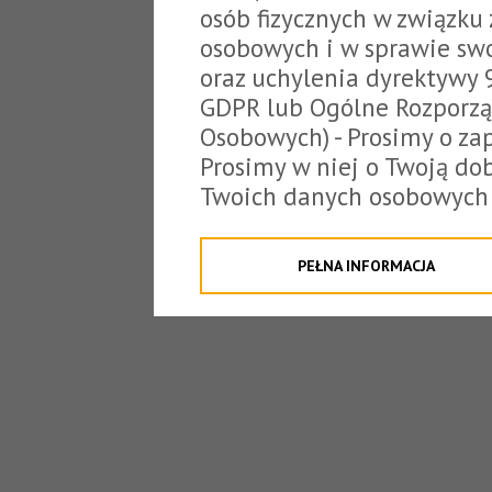
osób fizycznych w związku
osobowych i w sprawie sw
oraz uchylenia dyrektywy 
GDPR lub Ogólne Rozporzą
Osobowych) - Prosimy o zap
Prosimy w niej o Twoją do
Twoich danych osobowych 
o tzw. cookies.
Klikając "Przejdź do strony
PEŁNA INFORMACJA
na poniższe. Możesz też o
W związku z powyższym, 
Państwo informacje dotyc
danych osobowych przez S
z siedzibą w Tarnowie, ul.
jakich będzie się to obecn
Niniejsza informacja nie