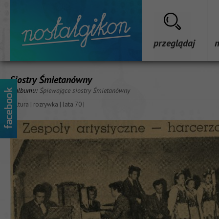
przeglądaj
Siostry Śmietanówny
z albumu:
Śpiewające siostry Śmietanówny
kultura
|
rozrywka
|
lata 70
|