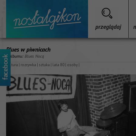
przeglądaj
Blues w piwnicach
z albumu:
Blues Nocą
kultura
|
rozrywka
|
sztuka
|
lata 80
|
osoby
|