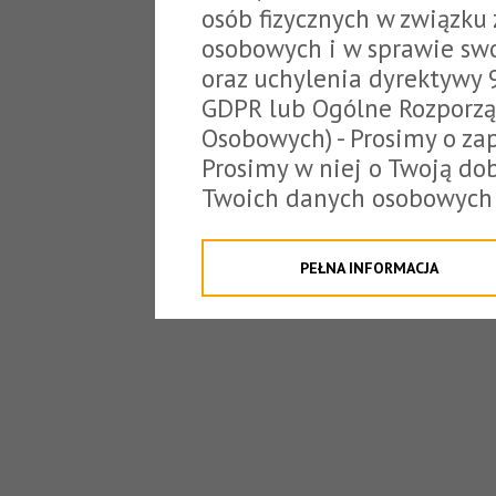
osób fizycznych w związku
osobowych i w sprawie sw
oraz uchylenia dyrektywy 
GDPR lub Ogólne Rozporzą
Osobowych) - Prosimy o zap
Prosimy w niej o Twoją do
Twoich danych osobowych 
o tzw. cookies.
Klikając "Przejdź do strony
PEŁNA INFORMACJA
na poniższe. Możesz też o
W związku z powyższym, 
Państwo informacje dotyc
danych osobowych przez S
z siedzibą w Tarnowie, ul.
jakich będzie się to obecn
Niniejsza informacja nie