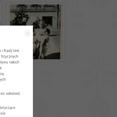
i Rady Unii
 fizycznych
ływu takich
ne
szą
nych
 też odmówić
dotyczące
cie