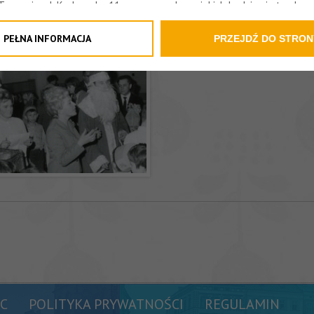
IKA
 Tarnowie, ul. Krakowska 11a oraz zasady, na jakich będzie się to obe
formacja nie wymaga od Państwa żadnych dodatkowych działań.
PEŁNA INFORMACJA
PRZEJDŹ DO STRON
C
POLITYKA PRYWATNOŚCI
REGULAMIN