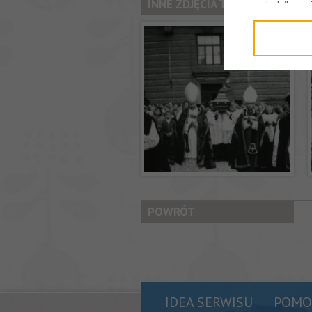
INNE ZDJĘCIA TEGO UŻYTKOWN
z siedzibą w
Niniejsza in
POWRÓT
IDEA SERWISU
POMO