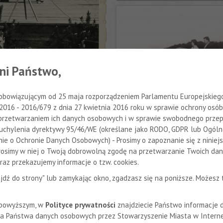
25.07.2014
ni Państwo,
skiego w Tarnowie powstał
obowiązującym od 25 maja rozporządzeniem Parlamentu Europejskiego 
 2016 - 2016/679 z dnia 27 kwietnia 2016 roku w sprawie ochrony osób
przetwarzaniem ich danych osobowych i w sprawie swobodnego przep
uchylenia dyrektywy 95/46/WE (określane jako RODO, GDPR lub Ogól
ie o Ochronie Danych Osobowych) - Prosimy o zapoznanie się z niniej
Prosimy w niej o Twoją dobrowolną zgodę na przetwarzanie Twoich da
az przekazujemy informacje o tzw. cookies.
zejdź do strony" lub zamykając okno, zgadzasz się na poniższe. Możesz
 powyższym, w
Polityce prywatności
znajdziecie Państwo informacje 
a Państwa danych osobowych przez Stowarzyszenie Miasta w Interne