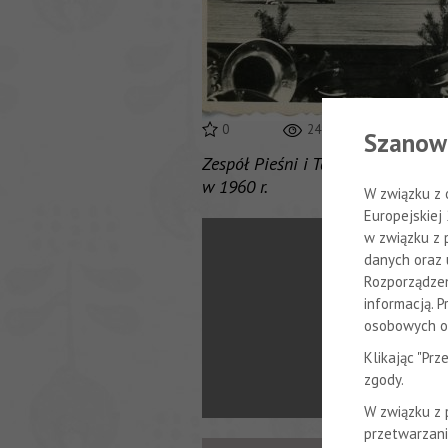
0
2497
Szanow
Zespół Pieśni i Tańca Wojska Pol
w 1960 r.
W związku z 
Europejskiej
w związku z 
danych oraz 
Rozporządzen
informacją. 
osobowych or
Klikając "Pr
zgody.
W związku z
przetwarzani