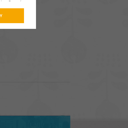
cnie odbywać.
Y