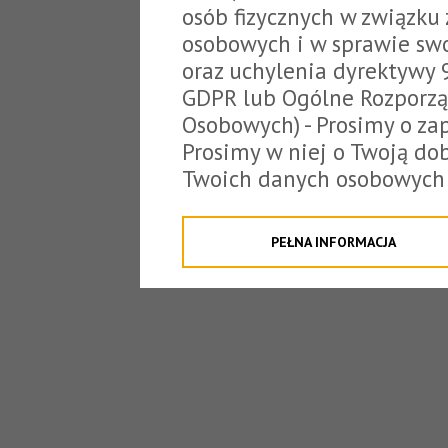
osób fizycznych w związku
osobowych i w sprawie sw
oraz uchylenia dyrektywy 
GDPR lub Ogólne Rozporzą
Osobowych) - Prosimy o zap
Prosimy w niej o Twoją do
Twoich danych osobowych 
o tzw. cookies.
Klikając "Przejdź do strony
PEŁNA INFORMACJA
na poniższe. Możesz też o
W związku z powyższym, 
Państwo informacje dotyc
danych osobowych przez S
z siedzibą w Tarnowie, ul.
jakich będzie się to obecn
Niniejsza informacja nie