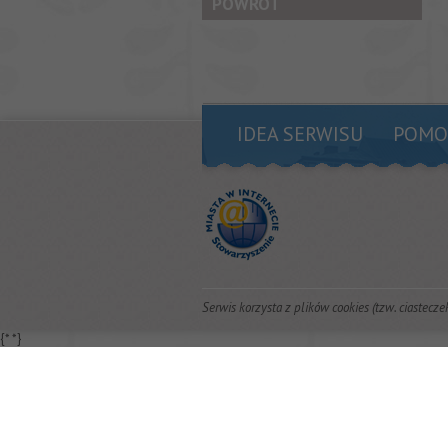
POWRÓT
IDEA SERWISU
POMO
Serwis korzysta z plików cookies (tzw. ciastecze
{*
*}