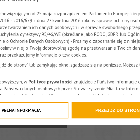
obowiązującym od 25 maja rozporządzeniem Parlamentu Europejskiego 
 2016 - 2016/679 z dnia 27 kwietnia 2016 roku w sprawie ochrony osób
przetwarzaniem ich danych osobowych i w sprawie swobodnego przep
29.10.2014
uchylenia dyrektywy 95/46/WE (określane jako RODO, GDPR lub Ogól
ich harcerzy.
ie o Ochronie Danych Osobowych) - Prosimy o zapoznanie się z niniej
Prosimy w niej o Twoją dobrowolną zgodę na przetwarzanie Twoich da
az przekazujemy informacje o tzw. cookies.
zejdź do strony" lub zamykając okno, zgadzasz się na poniższe. Możesz
 powyższym, w
Polityce prywatności
znajdziecie Państwo informacje 
a Państwa danych osobowych przez Stowarzyszenie Miasta w Interne
 Tarnowie, ul. Krakowska 11a oraz zasady, na jakich będzie się to obe
formacja nie wymaga od Państwa żadnych dodatkowych działań.
PEŁNA INFORMACJA
PRZEJDŹ DO STRON