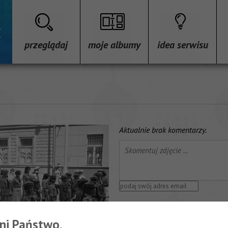
przeglądaj
moje albumy
idea serwisu
Aktualnie brak komentarzy.
PODOBNE ZDJĘCIA
ni Państwo,