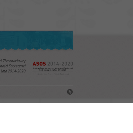
od Zleceniodawcy
ości Społecznej
a lata 2014-2020