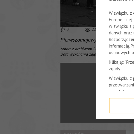
W związku z 
Europejskiej
w związku z 
0
2225
danych oraz 
Pierwszomajowy pochód tarnowsk
Rozporządzen
informacją. 
Autor: z archiwum Leszka Ignasika
osobowych or
Data wykonania zdjęcia: 1986.5.1
Klikając "Pr
zgody.
W związku z
przetwarzani
z siedzibą w
Niniejsza in