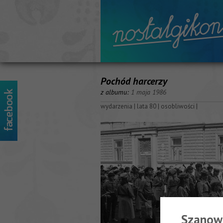
Pochód harcerzy
z albumu:
1 maja 1986
wydarzenia
|
lata 80
|
osobliwości
|
Szanow