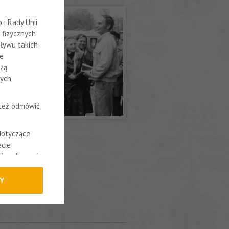
i Rady Unii
 fizycznych
ływu takich
ne
szą
nych
 też odmówić
dotyczące
cie
cnie odbywać.
Y