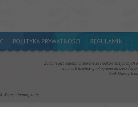
C
POLITYKA PRYWATNOŚCI
REGULAMIN
Zadanie jest współfinansowane ze środków otrzymanych 
w ramach Rządowego Programu na rzecz Aktywn
Osób Starszych n
k). Więcej informacji
tutaj
.