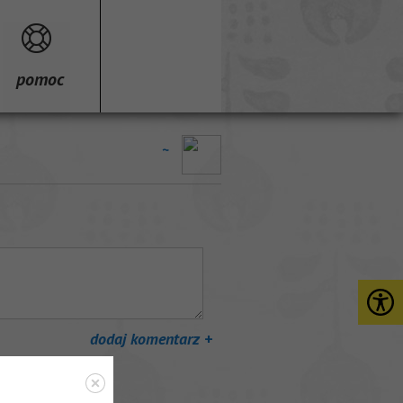
pomoc
~