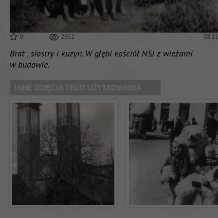
0
2652
03.1
Brat , siostry i kuzyn. W głębi kościół NSJ z wieżami
w budowie.
INNE ZDJĘCIA TEGO UŻYTKOWNIKA