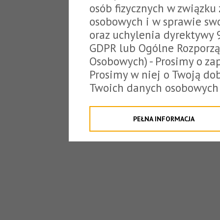
osób fizycznych w związku
osobowych i w sprawie sw
oraz uchylenia dyrektywy 
GDPR lub Ogólne Rozporzą
Osobowych) - Prosimy o zap
Prosimy w niej o Twoją do
Twoich danych osobowych 
o tzw. cookies.
Klikając "Przejdź do strony
PEŁNA INFORMACJA
na poniższe. Możesz też o
W związku z powyższym, 
Państwo informacje dotyc
danych osobowych przez S
z siedzibą w Tarnowie, ul.
jakich będzie się to obecn
Niniejsza informacja nie