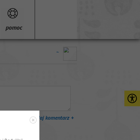
pomoc
~