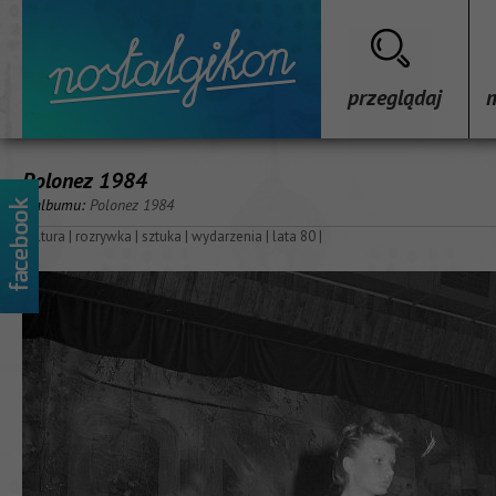
przeglądaj
Polonez 1984
z albumu:
Polonez 1984
kultura
|
rozrywka
|
sztuka
|
wydarzenia
|
lata 80
|