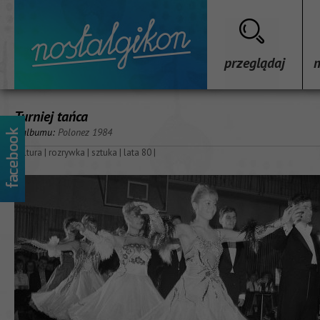
przeglądaj
Turniej tańca
z albumu:
Polonez 1984
kultura
|
rozrywka
|
sztuka
|
lata 80
|