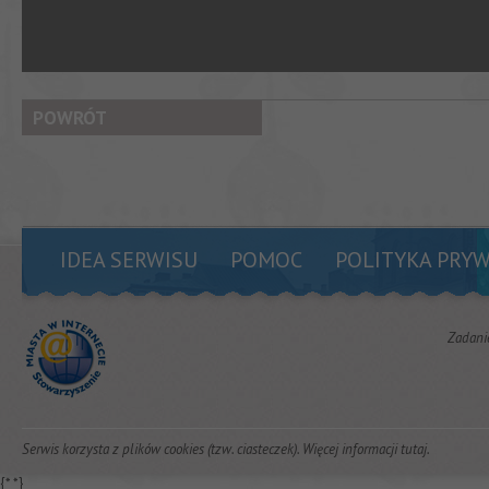
POWRÓT
IDEA SERWISU
POMOC
POLITYKA PRY
Zadani
Serwis korzysta z plików cookies (tzw. ciasteczek). Więcej informacji
tutaj
.
{*
*}