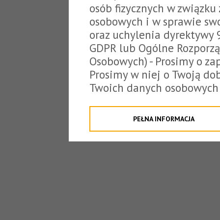
osób fizycznych w związku
osobowych i w sprawie sw
oraz uchylenia dyrektywy 
GDPR lub Ogólne Rozporzą
Osobowych) - Prosimy o zap
Prosimy w niej o Twoją do
Twoich danych osobowych 
o tzw. cookies.
Klikając "Przejdź do strony
PEŁNA INFORMACJA
na poniższe. Możesz też o
W związku z powyższym, 
Państwo informacje dotyc
danych osobowych przez S
z siedzibą w Tarnowie, ul.
jakich będzie się to obecn
Niniejsza informacja nie