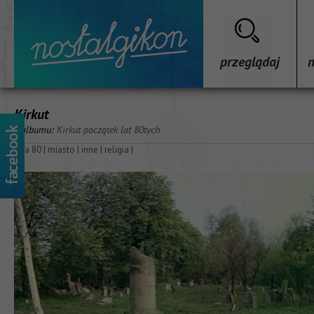
przeglądaj
Kirkut
z albumu:
Kirkut początek lat 80tych
lata 80
|
miasto
|
inne
|
religia
|