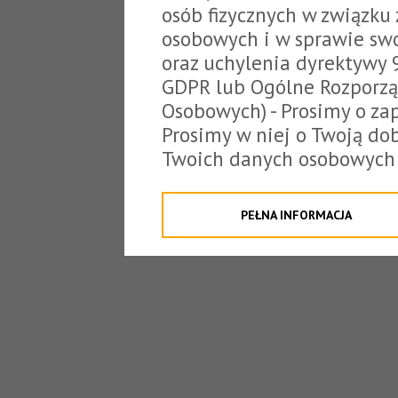
osób fizycznych w związku
osobowych i w sprawie sw
oraz uchylenia dyrektywy 
GDPR lub Ogólne Rozporzą
Osobowych) - Prosimy o zap
Prosimy w niej o Twoją do
Twoich danych osobowych 
o tzw. cookies.
Klikając "Przejdź do strony
PEŁNA INFORMACJA
na poniższe. Możesz też o
W związku z powyższym, 
Państwo informacje dotyc
danych osobowych przez S
z siedzibą w Tarnowie, ul.
jakich będzie się to obecn
Niniejsza informacja nie