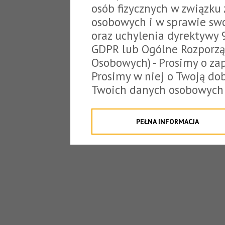
osób fizycznych w związku
osobowych i w sprawie sw
oraz uchylenia dyrektywy 
GDPR lub Ogólne Rozporzą
Osobowych) - Prosimy o zap
Prosimy w niej o Twoją do
Twoich danych osobowych 
o tzw. cookies.
Klikając "Przejdź do strony
PEŁNA INFORMACJA
na poniższe. Możesz też o
W związku z powyższym, 
Państwo informacje dotyc
danych osobowych przez S
z siedzibą w Tarnowie, ul.
jakich będzie się to obecn
Niniejsza informacja nie