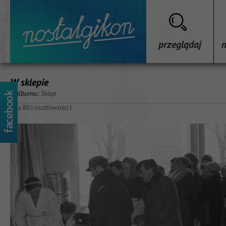
przeglądaj
W sklepie
z albumu:
Sklep
lata 80
|
osobliwości
|