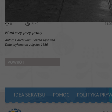
0
2140
24.0
Monterzy przy pracy
Autor: z archiwum Leszka Ignasika
Data wykonania zdjęcia: 1986
POWRÓT
IDEA SERWISU
POMOC
POLITYKA PRY