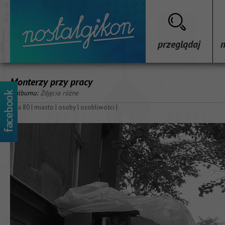
przeglądaj
Monterzy przy pracy
z albumu:
Zdjęcia różne
lata 80
|
miasto
|
osoby
|
osobliwości
|