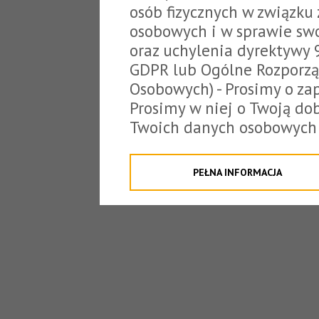
osób fizycznych w związku
osobowych i w sprawie sw
oraz uchylenia dyrektywy 
GDPR lub Ogólne Rozporzą
Osobowych) - Prosimy o zap
Prosimy w niej o Twoją do
Twoich danych osobowych 
o tzw. cookies.
Klikając "Przejdź do strony
PEŁNA INFORMACJA
na poniższe. Możesz też o
W związku z powyższym, 
Państwo informacje dotyc
danych osobowych przez S
z siedzibą w Tarnowie, ul.
jakich będzie się to obecn
Niniejsza informacja nie